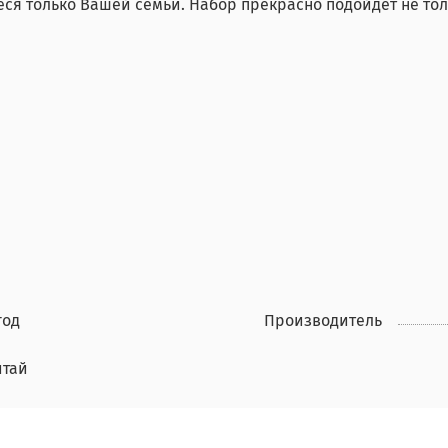
ся только Вашей семьи. Набор прекрасно подойдет не толь
год
Производитель
итай