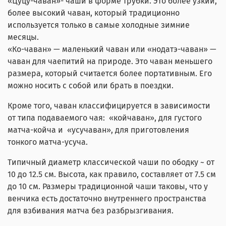
«Цуцу-чаван»- чаши в форме трубки. Это более узкий,
более высокий чаван, который традиционно
используется только в самые холодные зимние
месяцы.
«Ко-чаван» — маленький чаван или «нодатэ-чаван» —
чаван для чаепитий на природе. Это чаван меньшего
размера, который считается более портативным. Его
можно носить с собой или брать в поездки.
Кроме того, чаван классифицируется в зависимости
от типа подаваемого чая: «койчаван», для густого
матча-койча и «усучаван», для приготовления
тонкого матча-усуча.
Типичный диаметр классической чаши по ободку ~ от
10 до 12.5 см. Высота, как правило, составляет от 7.5 см
до 10 см. Размеры традиционной чаши таковы, что у
венчика есть достаточно внутреннего пространства
для взбивания матча без разбрызгивания.