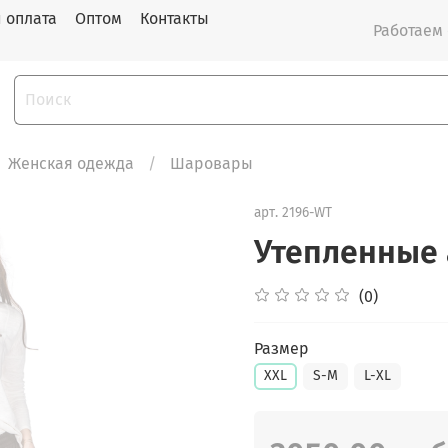
и оплата
Оптом
Контакты
Работаем с
Женская одежда
Шаровары
арт.
2196-WT
Утепленные 
(0)
Размер
XXL
S-M
L-XL