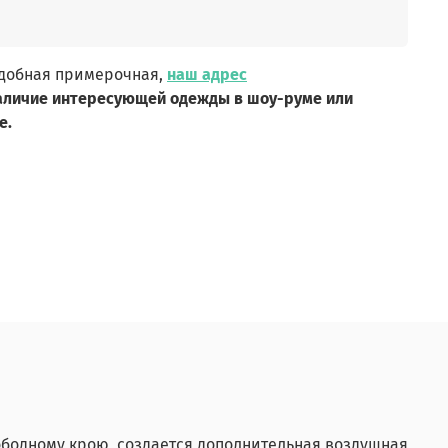
удобная примерочная,
наш адрес
аличие интересующей одежды в шоу-руме или
е.
ободному крою, создается дополнительная воздушная