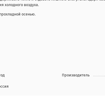
я холодного воздуха.
 прохладной осенью.
год
Производитель
оссия