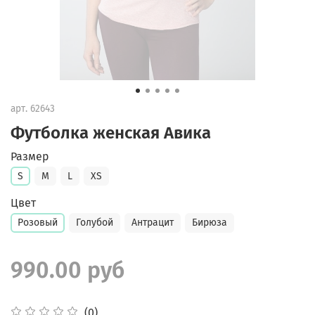
арт.
62643
Футболка женская Авика
Размер
S
M
L
XS
Цвет
Розовый
Голубой
Антрацит
Бирюза
990.00 руб
(0)