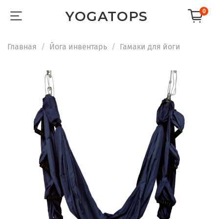
0
YOGATOPS
Главная
Йога инвентарь
Гамаки для йоги