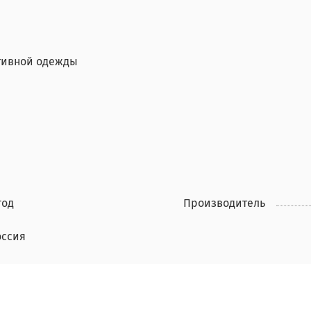
ртивной одежды
год
Производитель
оссия