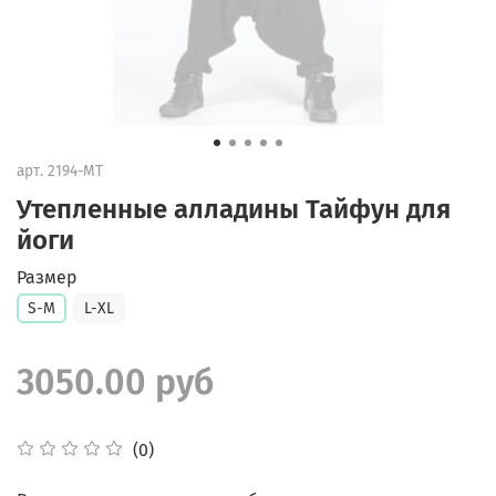
арт.
2194-MT
Утепленные алладины Тайфун для
йоги
Размер
S-M
L-XL
3050.00 руб
(0)