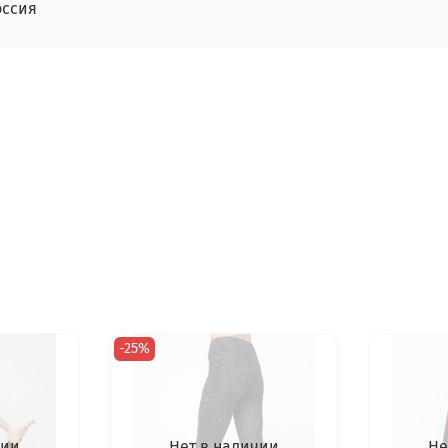
оссия
-25%
чии
Нет в наличии
Не