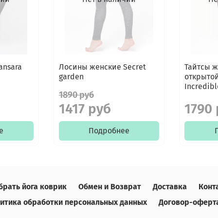
ansara
Лосины женские Secret
Тайтсы ж
garden
открытой
Incredibl
1890 руб
1417 руб
1790
е
Подробнее
брать йога коврик
Обмен и Возврат
Доставка
Конт
итика обработки персональных данных
Договор-оферт