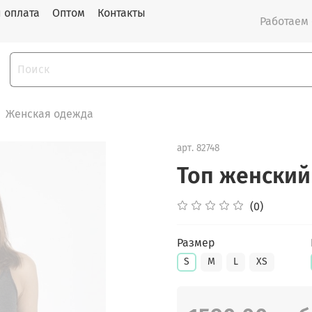
и оплата
Оптом
Контакты
Работаем с
Женская одежда
арт.
82748
Топ женский
(0)
Размер
S
M
L
XS