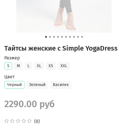
Тайтсы женские с Simple YogaDress
Размер
S
M
L
XL
XS
XXL
Цвет
Черный
Зеленый
Василек
2290.00 руб
(0)