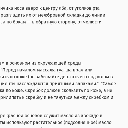
чика носа вверх к центру лба, от уголков рта
 разгладить их от межбровной складки до линии
, а по бокам — в обратную сторону, от челюсти
изм в основном из окружающей среды.
"Перед началом массажа гуа-ша врач или
ить по коже (не забывайте держать его под углом в
ациенты наслаждаются приятными запахами." "Самое
а по коже. Скребок должен скользить по коже, а не
прилипать к скребку и не тянуться между скребком и
Прекрасной основой служит масло из авокадо и
ты используют растительное (подсолнечное) масло