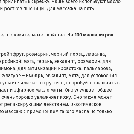
ет прилипать к скребку. Чаще всего используют масло
ли ростков пшеницы. Для массажа на пять
асел положительные свойства.
На 100 миллилитров
грейпфрут, розмарин, черный перец, лаванда,
робикой: мята, герань, эвкалипт, розмарин. Для
лимона. Для активизации кровотока: пальмароза,
улатуре – имбирь, эвкалипт, мята, для успокоения
 устаете или часто грустите, попробуйте включить в
ает и эфирное масло мяты. Оно улучшает общее
 очень хорошо увлажняет кожу. Оно также может
ает релаксирующим действием. Экзотическое
то массаж с применением такого масла не только