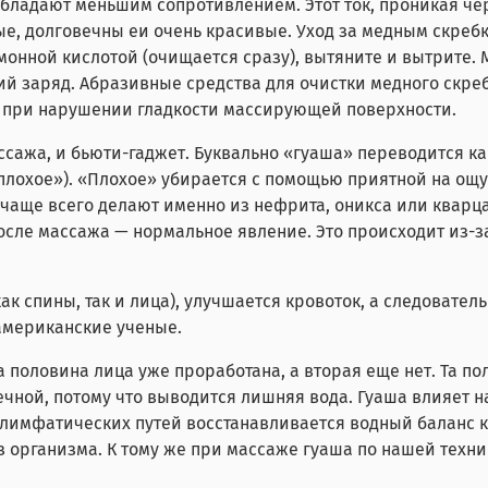
бладают меньшим сопротивлением. Этот ток, проникая чер
е, долговечны еи очень красивые. Уход за медным скреб
монной кислотой (очищается сразу), вытяните и вытрите.
ий заряд. Абразивные средства для очистки медного скреб
к при нарушении гладкости массирующей поверхности.
сажа, и бьюти-гаджет. Буквально «гуаша» переводится как
«плохое»). «Плохое» убирается с помощью приятной на ощу
 чаще всего делают именно из нефрита, оникса или ква
осле массажа — нормальное явление. Это происходит из-
ак спины, так и лица), улучшается кровоток, а следовате
американские ученые.
 половина лица уже проработана, а вторая еще нет. Та по
чной, потому что выводится лишняя вода. Гуаша влияет на
 лимфатических путей восстанавливается водный баланс к
 организма. К тому же при массаже гуаша по нашей техни