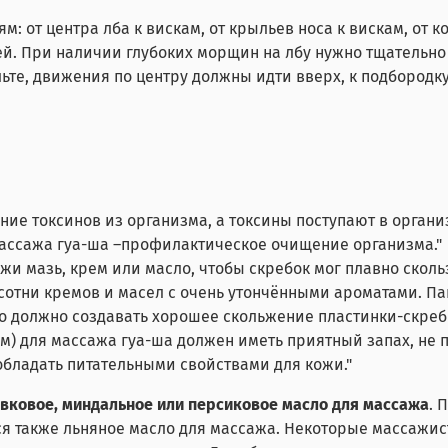
от центра лба к вискам, от крыльев носа к вискам, от кон
ей. При наличии глубоких морщин на лбу нужно тщательно
ьте, движения по центру должны идти вверх, к подбородку
ние токсинов из организма, а токсины поступают в орган
ассажа гуа-ша –профилактическое очищение организма." 
и мазь, крем или масло, чтобы скребок мог плавно скольз
сотни кремов и масел с очень утончёнными ароматами. П
но должно создавать хорошее скольжение пластинки-скребк
рем) для массажа гуа-ша должен иметь приятный запах, не 
обладать питательными свойствами для кожи."
ивковое, миндальное или персиковое масло для массажа
. 
ся также льняное масло для массажа. Некоторые массажис