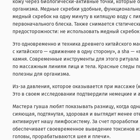
кожу через биологически-активные точки, которые о
организма. Медные скребки удобные, функциональны
медный скребок на одну минуту в кипящую воду с ли
первоначального блеска. Также снимается статическ
предосторожности: не использовать медный скребо
Это одновременно и техника древнего китайского мас
с китайского — «движение в одну сторону», а sha — 
камня. Современные инструменты для этого ритуала
по массажным линиям лица и тела. Красные следы п
полезны для организма.
Из-за давления, которое оказывается при массаже (к
Это в своем исследовании подтвердили немецкие и 
Мастера гуаша любят показывать разницу, когда одна
сияющая, подтянутая, здоровая и выглядит менее оте
активирует нашу лимфосистему. За счет проработки
обеспечивает своевременное выведение токсинов из
головы, прорабатываются шея и плечи».