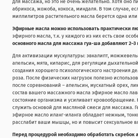
для массажа, но это не очень желательно. Хотя оно 
абрикоса, жожоба, кокоса, миндаля. В том случае, е
миллилитров растительного масла берется одна или
Эфирные масла можно использовать практически л
эфирного масла, т.к. у каждого из них есть свои ос
основного масла для массажа гуа-ша добавляют 2–3
Для активизации мускулатуры: эвкалипт, можжевель
апельсин, мята, кипарис, для регуляции дыхательной
создания хорошего психологического настроения дел
роза. После физических нагрузок полезно использов
после соревнований – апельсин, мускатный орех, лим
состав вашего массажного масла эфирное масло ла
состояние организма и усиливает кровообращение. 
служить основой для масляной смеси для массажа. 
эфирное масло иланг-иланга обладает нежным, тонки
расслабит ваши мышцы, но и повысит сексуальное в
Перед процедурой необходимо обработать скребок 