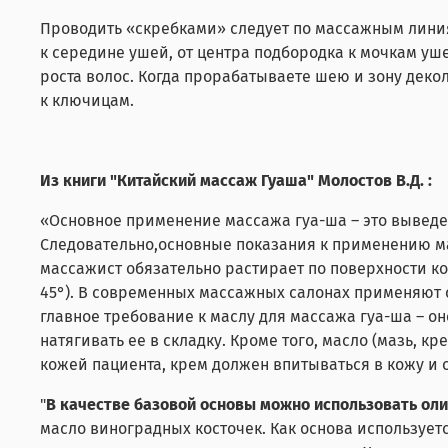
Проводить «скребками» следует по массажным линиям: 
к середине ушей, от центра подбородка к мочкам уш
роста волос. Когда прорабатываете шею и зону декол
к ключицам.
Из книги "Китайский массаж Гуаша" Молостов В.Д. :
«Основное применение массажа гуа-ша – это выведе
Следовательно,основные показания к применению м
массажист обязательно растирает по поверхности кож
45°). В современных массажных салонах применяют 
главное требование к маслу для массажа гуа-ша – о
натягивать ее в складку. Кроме того, масло (мазь, к
кожей пациента, крем должен впитываться в кожу и 
"
В качестве базовой основы можно использовать ол
масло виноградных косточек. Как основа использует