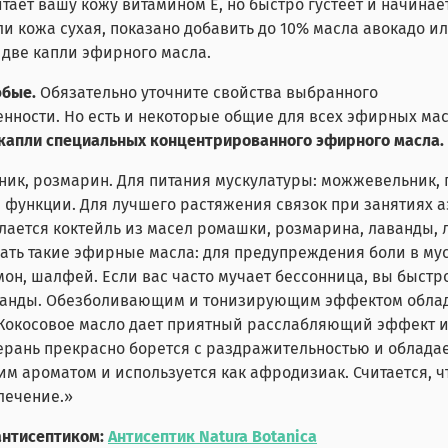
питает вашу кожу витамином Е, но быстро густеет и начина
сли кожа сухая, показано добавить до 10% масла авокадо и
 две капли эфирного масла.
юбые.
Обязательно уточните свойства выбранного
обенности. Но есть и некоторые общие для всех эфирных м
 капли специальных концентрированного эфирного масла.
ник, розмарин. Для питания мускулатуры: можжевельник, 
 функции. Для лучшего растяжения связок при занятиях аэ
ается коктейль из масел ромашки, розмарина, лаванды, 
ать такие эфирные масла: для предупреждения боли в муск
он, шалфей. Если вас часто мучает бессонница, вы быстро
ванды. Обезболивающим и тонизирующим эффектом облад
Кокосовое масло дает приятный расслабляющий эффект и
Герань прекрасно борется с раздражительностью и облад
м ароматом и используется как афродизиак. Считается, ч
лечение.»
антисептиком:
Антисептик Natura Botanica