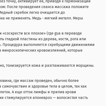
ез точку, активирует её, приводя к гармонизации
ком: После проведения сеанса массажа положите
 Медный скребок легко очищается до
ка не применять. Медь - мягкий металл. Меры
 «соскрести все плохое» (где gua в переводе
пь гладкой пластины из дерева, кости, рога или
рца. Процедура выполняется скребущими движениями
за микроскопических кровоизлияний, которые
льно, тонизируется кожа и разглаживаются морщины.
ловина, где массаж проведен, обычно более
 самочувствие и здоровье тела в целом, так как
леток. А еще отток лимфы и прилив крови
ке стимулируется апоневроз — волосистая часть