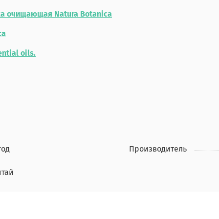
а очищающая Natura Botanica
ca
ntial oils.
год
Производитель
итай