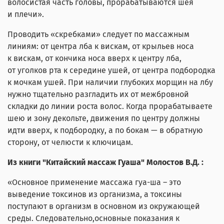
волосистая часть головы, прорабатываются шея
и плечи».
Проводить «скребками» следует по массажным
линиям: от центра лба к вискам, от крыльев носа
к вискам, от кончика носа вверх к центру лба,
от уголков рта к середине ушей, от центра подбородка
к мочкам ушей. При наличии глубоких морщин на лбу
нужно тщательно разгладить их от межбровной
складки до линии роста волос. Когда прорабатываете
шею и зону декольте, движения по центру должны
идти вверх, к подбородку, а по бокам — в обратную
сторону, от челюсти к ключицам.
Из книги "Китайский массаж Гуаша" Молостов В.Д. :
«Основное применение массажа гуа-ша – это
выведение токсинов из организма, а токсины
поступают в организм в основном из окружающей
среды. Следовательно,основные показания к