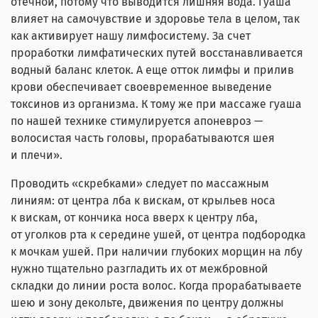
отечной, потому что выводится лишняя вода. Гуаша
влияет на самочувствие и здоровье тела в целом, так
как активирует нашу лимфосистему. За счет
проработки лимфатических путей восстанавливается
водный баланс клеток. А еще отток лимфы и прилив
крови обеспечивает своевременное выведение
токсинов из организма. К тому же при массаже гуаша
по нашей технике стимулируется апоневроз —
волосистая часть головы, прорабатываются шея
и плечи».
Проводить «скребками» следует по массажным
линиям: от центра лба к вискам, от крыльев носа
к вискам, от кончика носа вверх к центру лба,
от уголков рта к середине ушей, от центра подбородка
к мочкам ушей. При наличии глубоких морщин на лбу
нужно тщательно разгладить их от межбровной
складки до линии роста волос. Когда прорабатываете
шею и зону декольте, движения по центру должны