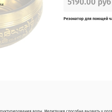
5190.00 руб
ии
Резонатор для поющей ч
труктурирования воды. Медитация способна вызвать у орг