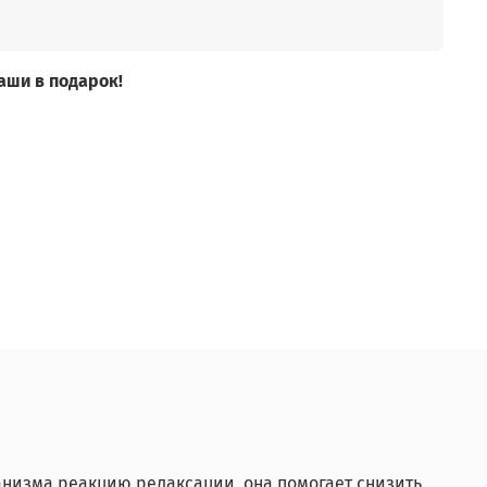
аши в подарок!
анизма реакцию релаксации, она помогает снизить