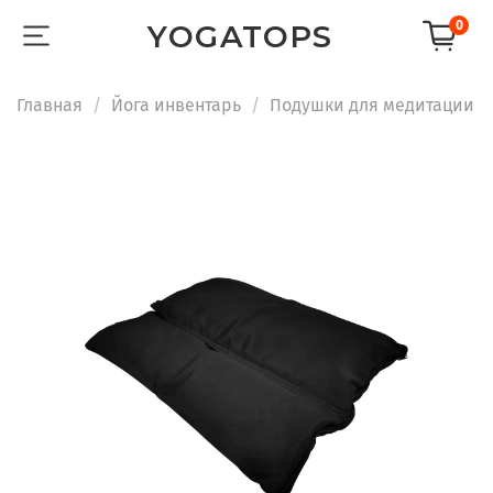
0
YOGATOPS
Главная
Йога инвентарь
Подушки для медитации