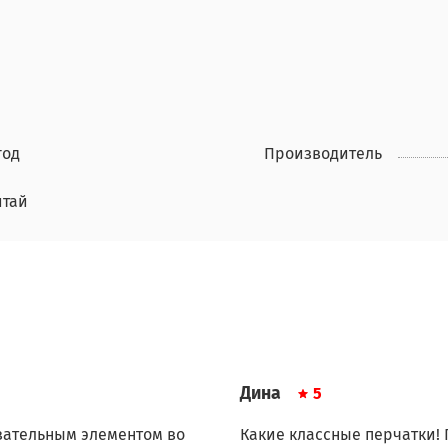
год
Производитель
итай
Дина
5
язательным элементом во
Какие классные перчатки! 