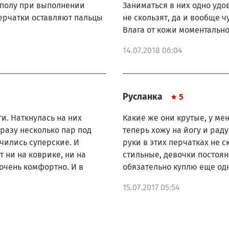
 полу при выполнении
Заниматься в них одно удов
ерчатки оставляют пальцы
не скользят, да и вообще 
Влага от кожи моментально
14.07.2018 06:04
Русланка
5
и. Наткнулась на них
Какие же они крутые, у мен
сразу несколько пар под
теперь хожу на йогу и раду
чились суперские. И
руки в этих перчатках не с
т ни на коврике, ни на
стильные, девочки постоянн
 очень комфортно. И в
обязательно куплю еще од
15.07.2017 05:54