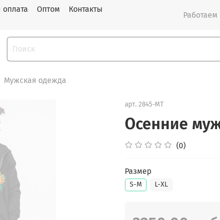
и оплата
Оптом
Контакты
Работаем с
Мужская одежда
арт.
2845-MT
Осенние муж
(0)
Размер
S-M
L-XL