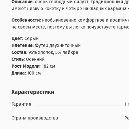
Описание:
очень свободный силуэт, традиционный д
имеют низкую кокетку и четыре накладных кармана –
Особенности:
необыкновенно комфортное и практично
не своём месте, поэтому вы легко почувствуете гар
Цвет:
Серый
Плетение:
Футер двухниточный
Состав
:
95% хлопок, 5% лайкра
Стиль:
Осенний
Рост Модели:
182 см
Длина:
100 см
Характеристики
Гарантия
1 
Страна производства
Р