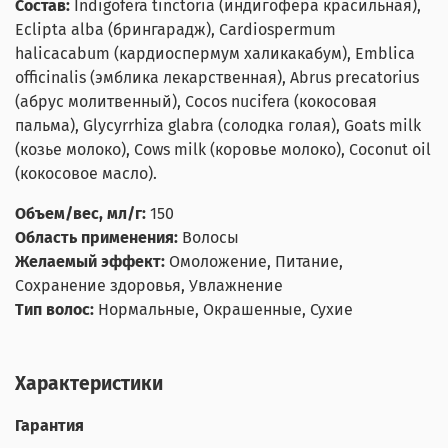
Состав:
Indigofera tinctoria (индигофера красильная),
Eclipta alba (брингарадж), Cardiospermum
halicacabum (кардиоспермум халикакабум), Emblica
officinalis (эмблика лекарственная), Abrus precatorius
(абрус молитвенный), Сocos nucifera (кокосовая
пальма), Glycyrrhiza glabra (cолодка голая), Goats milk
(козье молоко), Cows milk (коровье молоко), Coconut oil
(кокосовое масло).
Объем/вес, мл/г:
150
Область применения:
Волосы
Желаемый эффект:
Омоложение, Питание,
Сохранение здоровья, Увлажнение
Тип волос:
Нормальные, Окрашенные, Сухие
Характеристики
Гарантия