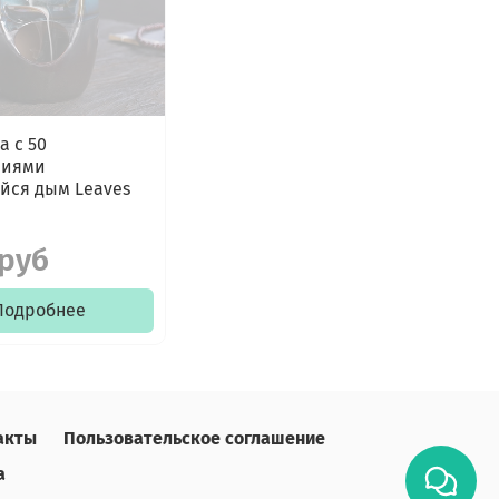
а с 50
ниями
йся дым Leaves
 руб
Подробнее
акты
Пользовательское соглашение
а