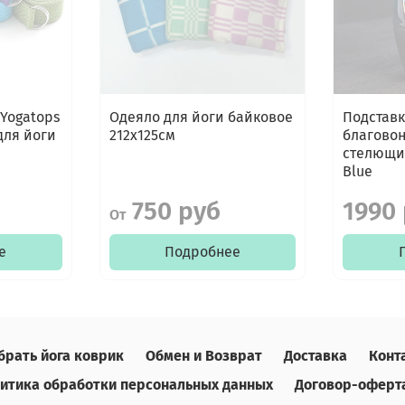
 Yogatops
Одеяло для йоги байковое
Подставк
 для йоги
212х125см
благово
стелющи
Blue
750 руб
1990
От
е
Подробнее
брать йога коврик
Обмен и Возврат
Доставка
Конт
итика обработки персональных данных
Договор-оферт