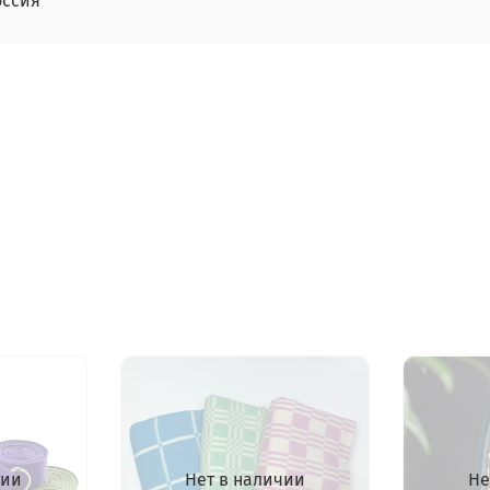
оссия
чии
Нет в наличии
Не