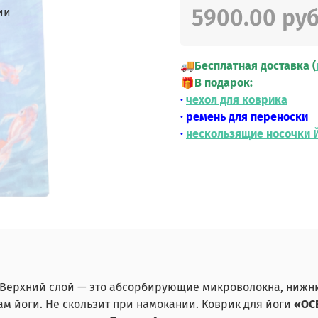
5900.00 ру
ии
🚚
Бесплатная доставка (
🎁
В подарок:
·
чехол для коврика
· ремень для переноски
·
нескользящие носочки 
 Верхний слой — это абсорбирующие микроволокна, нижни
рам йоги. Не скользит при намокании. Коврик для йоги
«OC