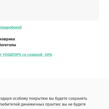
б
(
подробнее
)
 коврика
Йогатопы
т YOGATOPS со скидкой -20%
годаря особому покрытию вы будете сохранять
 любителей динамичных практик: вы не будете