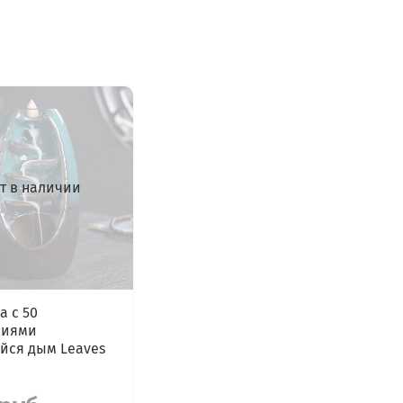
т в наличии
а с 50
ниями
йся дым Leaves