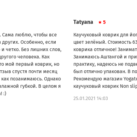
Tatyana
5
. Сама люблю, чтобы все
Каучуковый коврик для йоги
 других. Особенно, если
цвет зелёный. Стоимость 63
 и четко. Без лишних слов,
коврика отличное! Занимать
другого человека. Как
Занимаюсь Аштангой и при
это мой первый коврик, но
практику, надеюсь не подв
тзыв спустя почти месяц
был отлично упакован. В п
, как позанимаюсь. Однако
Рекомендую магазин Yogato
влажной губкой. В целом я
каучу
 :)
25.01.2021 14:03