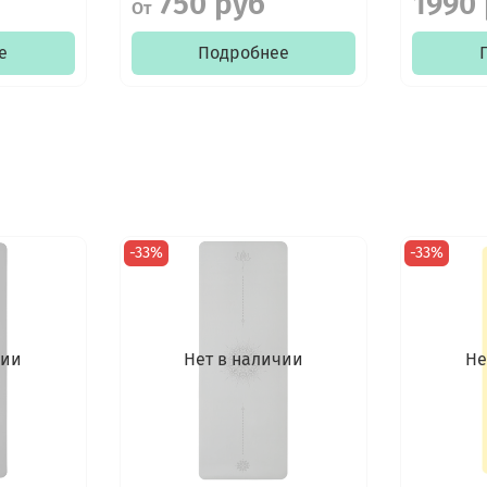
750 руб
1990
От
е
Подробнее
-33%
-33%
чии
Нет в наличии
Не