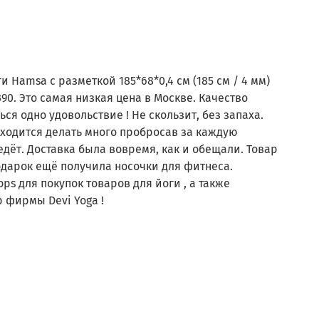
 Hamsa с разметкой 185*68*0,4 см (185 см / 4 мм)
90. Это самая низкая цена в Москве. Качество
ся одно удовольствие ! Не скользит, без запаха.
ходится делать много пробросав за каждую
едёт. Доставка была вовремя, как и обещали. Товар
одарок ещё получила носочки для фитнеса.
ps для покупок товаров для йоги , а также
ковый коврик Non slip фирмы Devi Yoga !