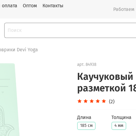
и оплата
Оптом
Контакты
Работаем с
оврики Devi Yoga
арт.
84938
Каучуковый 
разметкой 1
(2)
Длина
Толщина
185 см
4 мм