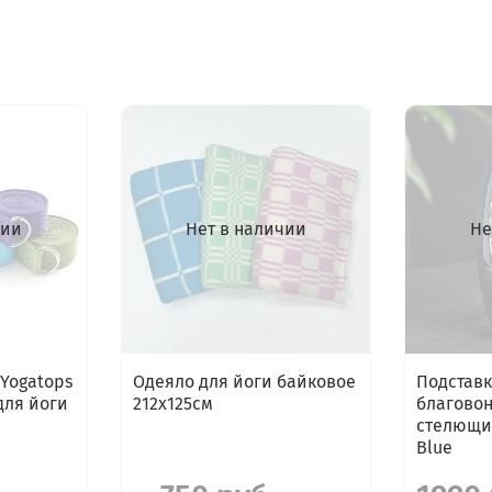
чии
Нет в наличии
Не
 Yogatops
Одеяло для йоги байковое
Подставк
 для йоги
212х125см
благово
стелющи
Blue