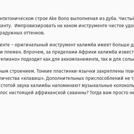
нтатоническом строе Ake Bono выполненая из дуба. Чисты
канту. Импровизировать на каком инструменте чистое уд
и радужных оттенков.
енте – оригинальный инструмент калимба имеет больше де
 и племен. Впрочем, за пределами Африки калимба извест
пиано» подходит как для аккомпанемента, так и для соль
ным строением. Тонкие пластинки-язычки закреплены пов
оличества «клавиш». Дополнительных приспособлений не т
чистотой звука калимбы напоминают музыкальные
колокол
ос настоящей африканской саванны? Тогда вам просто не