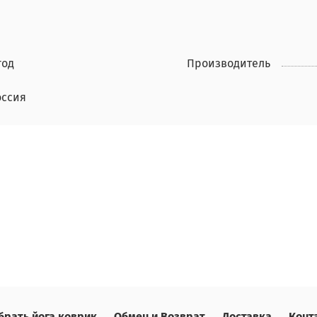
год
Производитель
оссия
брать йога коврик
Обмен и Возврат
Доставка
Конт