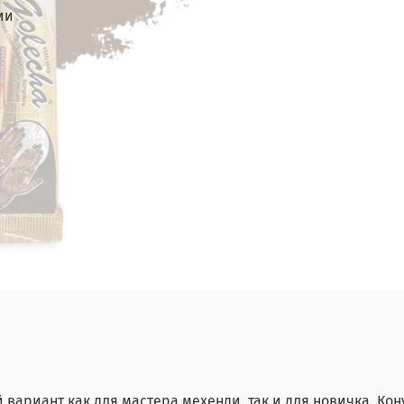
ии
вариант как для мастера мехенди, так и для новичка. Кон