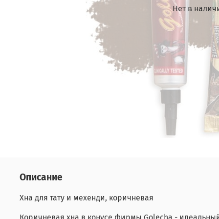
Нет в налич
Описание
Хна для тату и мехенди, коричневая
Коричневая хна в конусе фирмы Golecha - идеальный 