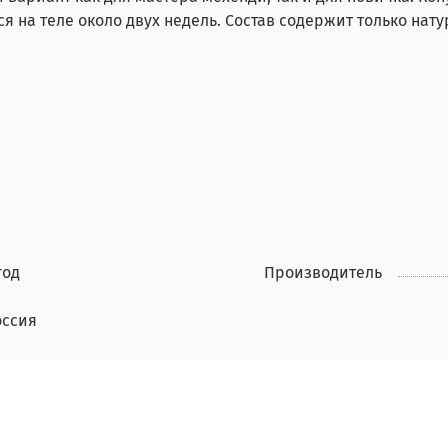
ся на теле около двух недель. Состав содержит только на
год
Производитель
оссия