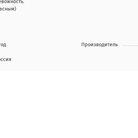
евожность.
расным)
год
Производитель
оссия