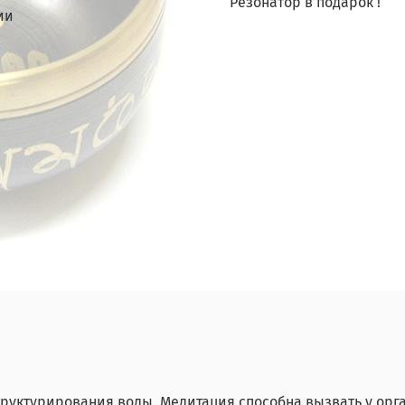
Резонатор в подарок !
ии
труктурирования воды. Медитация способна вызвать у орг