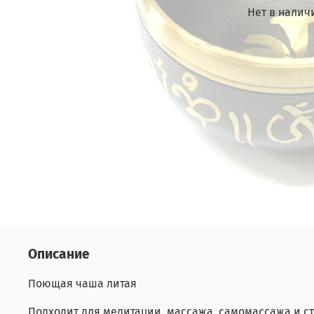
Нет в налич
Описание
Поющая чаша литая
Подходит для медитации, массажа, самомассажа и с