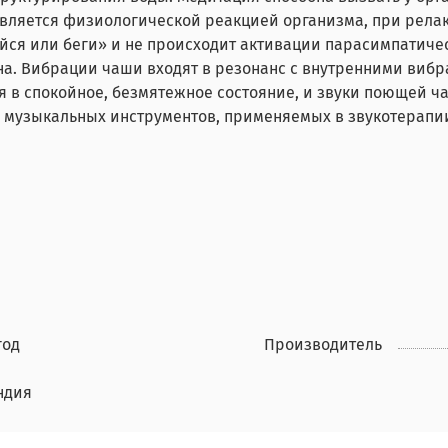
является физиологической реакцией организма, при рела
ся или беги» и не происходит активации парасимпатичес
а. Вибрации чаши входят в резонанс с внутренними виб
я в спокойное, безмятежное состояние, и звуки поющей ч
их музыкальных инструментов, применяемых в звукотерапи
год
Производитель
ндия