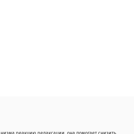
анизма реакцию релаксации, она помогает снизить