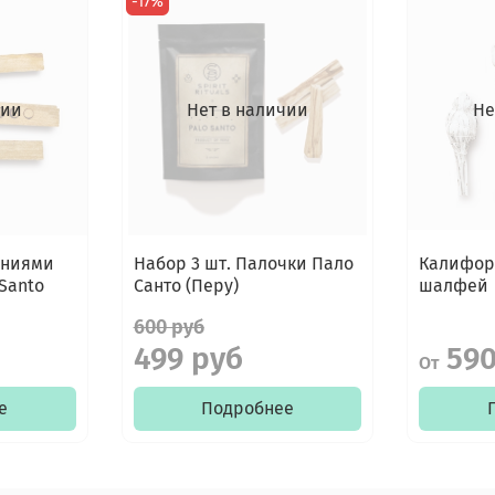
-17%
чии
Нет в наличии
Не
ениями
Набор 3 шт. Палочки Пало
Калифор
 Santo
Санто (Перу)
шалфей
600 руб
499 руб
590
От
е
Подробнее