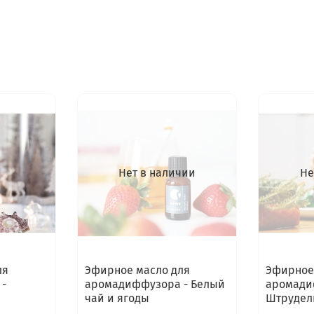
Нет в наличии
Не
ля
Эфирное масло для
Эфирное
-
аромадиффузора - Белый
аромади
чай и ягоды
Штрудел