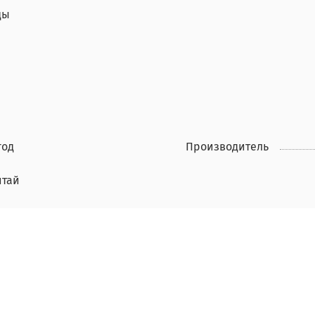
ды
год
Производитель
итай