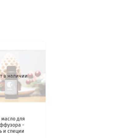
т в наличии
 масло для
ффузора -
ь и специи