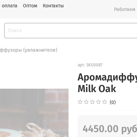
и оплата
Оптом
Контакты
Работаем с
ффузоры (увлажнители)
арт.
SKU0087
Аромадиффуз
Milk Oak
(0)
4450.00 ру