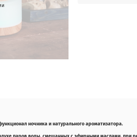
ии
функционал ночника и натурального ароматизатора.
оздухе паров воды, смешанных с эфирными маслами, при 